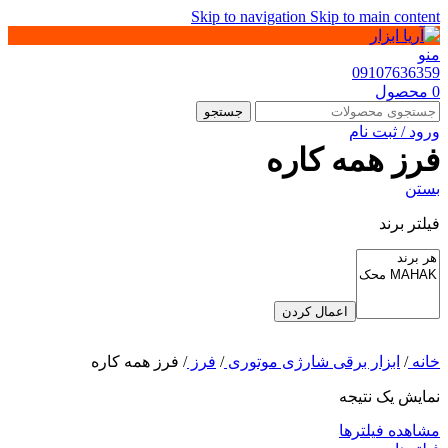
Skip to navigation
Skip to main content
منو
09107636359
0
محصول
جستجو
ورود / ثبت نام
فرز همه کاره
بستن
فیلتر برند
اعمال کردن
خانه
/
ابزار برقی شارژی موتوری
/
فرز
/
فرز همه کاره
نمایش یک نتیجه
مشاهده فیلترها