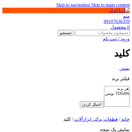
Skip to navigation
Skip to main content
منو
09107636359
0
محصول
جستجو
ورود / ثبت نام
کلید
بستن
فیلتر برند
اعمال کردن
خانه
/
قطعات یدکی ابزارآلات
/
کلید
نمایش یک نتیجه