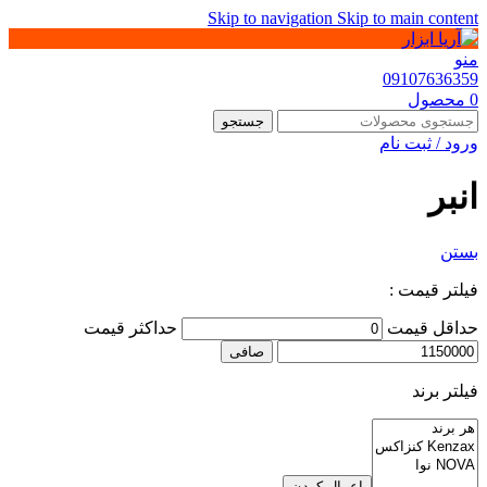
Skip to navigation
Skip to main content
منو
09107636359
0
محصول
جستجو
ورود / ثبت نام
انبر
بستن
فیلتر قیمت :
حداقل قیمت
حداكثر قيمت
صافی
فیلتر برند
اعمال کردن