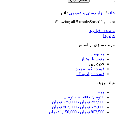
خانه
/
ابزار دستی و عمومی
/
انبر
Showing all 5 results
Sorted by latest
مشاهده فیلترها
فیلترها
مرتب سازی بر اساس
محبوبیت
متوسط امتیاز
جدیدترین
قیمت: کم به زیاد
قیمت: زیاد به کم
فیلتر هزینه
همه
0
تومان
-
287,500
تومان
287,500
تومان
-
575,000
تومان
575,000
تومان
-
862,500
تومان
862,500
تومان
-
1,150,000
تومان