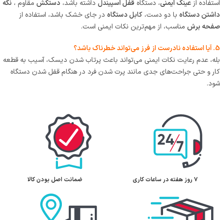
استفاده از
عینک ایمنی
،
دستگاه
قفل اسپیندل
داشته باشد،
دستکش
مقاوم ،
نگه
داشتن دستگاه
با دو دست،
کابل دستگاه
در جای خشک باشد،
استفاده از
صفحه برش
مناسب، از مهم‌ترین نکات ایمنی است.
5. آیا استفاده نادرست از فرز می‌تواند خطرناک باشد؟
بله، عدم رعایت نکات ایمنی می‌تواند باعث پرتاب شدن دیسک، آسیب به قطعه
کار و حتی جراحت‌های جدی مانند پرت شدن فرد در هنگام قفل شدن دستگاه
شود.
۷ روز ﻫﻔﺘﻪ در ساعات کاری
ﺿﻤﺎﻧﺖ اﺻﻞ ﺑﻮدن ﮐﺎﻟﺎ