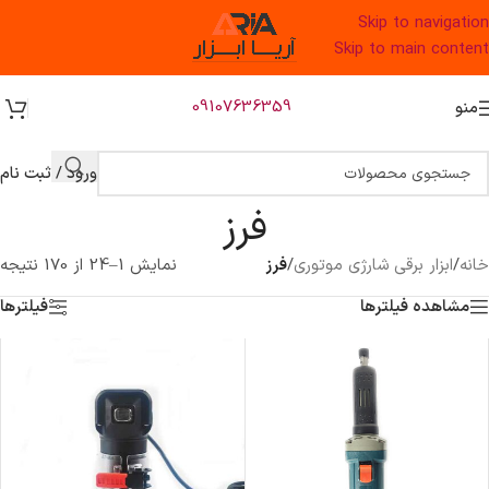
Skip to navigation
Skip to main content
09107636359
منو
ورود / ثبت نام
فرز
خانه
/
ابزار برقی شارژی موتوری
/
فرز
نمایش 1–24 از 170 نتیجه
مشاهده فیلترها
فیلترها