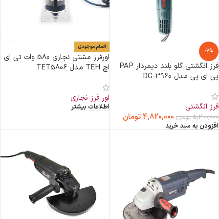
اتمام موجودی
-7%
اورفرز مشتی نجاری 580 وات تی ای
فرز انگشتی گلو بلند دیمردار PAP
اچ TEH مدل TET5806
پی ای پی مدل DG-3960
اور فرز نجاری
فرز انگشتی
اطلاعات بیشتر
4,820,000
تومان
5,200,000
تومان
افزودن به سبد خرید