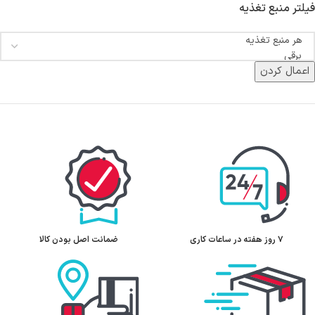
فیلتر منبع تغذیه
اعمال کردن
۷ روز ﻫﻔﺘﻪ در ساعات کاری
ﺿﻤﺎﻧﺖ اﺻﻞ ﺑﻮدن ﮐﺎﻟﺎ