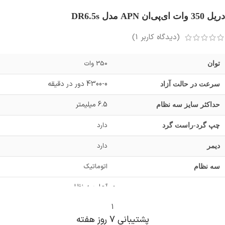
دریل 350‌ وات ای‌پی‌ان APN مدل DR6.5s
(دیدگاه کاربر
1
)
350 وات
توان
4300-0 دور در دقیقه
سرعت در حالت آزاد
6.5 میلیمتر
حداکثر سایز سه نظام
دارد
چپ گرد-راست گرد
دارد
دیمر
اتوماتیک
سه نظام
آچار سه نظام
یک جفت زغال
اقلام همراه
دفترچه راهنما
1
پشتیبانی ۷ روز ﻫﻔﺘﻪ