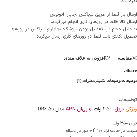
بفرمایید .
ارسال بار فقط از طریق تیپاکس ،چاپار، اتوبوس
ارسال کالا فقط در روزهای کاری انجام می‌گردد.
به دلیل حجم بار، تعطیل بودن فروشگاه ،چاپار،و تیپاکس در روزهای
تعطیل ،کالای شما فقط در روزهای کاری ارسال میگردد.
مقایسه
افزودن به علاقه مندی
Share:
توضیحات
توضیحات تکمیلی
نظرات (1)
توضیحات
ویژگی
دریل
350‌ وات
ای‌پی‌ان APN
مدل DR6.5s
توان 350 وات
سرعت در حالت آزاد 4300-0 دور در دقیقه