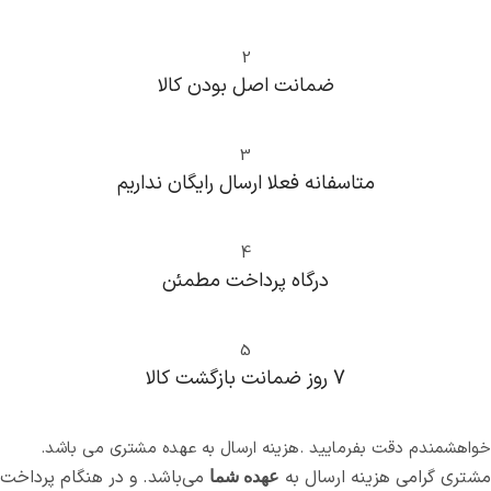
مجهز به شاسی کلید گاز
طراحی ارگونومیک دسته برای
سایر مشخصات
2
استفاده راحت
ﺿﻤﺎﻧﺖ اﺻﻞ ﺑﻮدن ﮐﺎﻟﺎ
1.4 کیلوگرم
وزن
3
15 ماه
گارانتی
متاسفانه فعلا ارسال رایگان نداریم
کشور چین
ساخت
4
درگاه پرداخت مطمئن
5
7 روز ضمانت بازگشت کالا
خواهشمندم دقت بفرمایید .هزینه ارسال به عهده مشتری می باشد.
مشتری گرامی هزینه ارسال به
می‌باشد. و در هنگام پرداخت
عهده شما