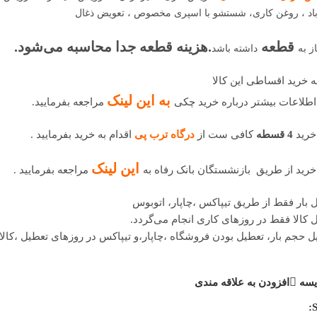
اد ، روغن کاری، شستشو با اسپری مخصوص ، تعویض ذغال
قطعه
.هزینه قطعه جدا محاسبه می‌شود.
از به
داشته باشد
 خرید اقساطی این کالا
ب
ه این لینک
اطلاعات بیشتر درباره خرید چکی
مراجعه بفرمایید.
خرید
4 قسطه
کافی ست از
درگاه ترب پی
اقدام به خرید بفرمایید .
این لینک
خرید از طریق بازنشستگان بانک رفاه به
مراجعه بفرمایید .
 بار فقط از طریق تیپاکس ،چاپار، اتوبوس
 کالا فقط در روزهای کاری انجام می‌گردد.
یل حجم بار، تعطیل بودن فروشگاه ،چاپار،و تیپاکس در روزهای تعطیل ،کا
یسه
افزودن به علاقه مندی
S