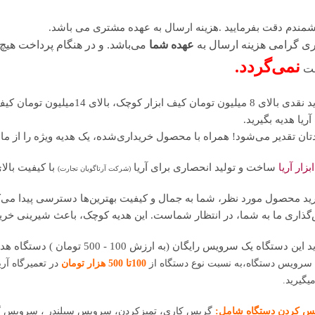
مندم دقت بفرمایید .هزینه ارسال به عهده مشتری می باشد.
ی گرامی هزینه ارسال به
عهده شما
می‌باشد. و در هنگام پرداخت هیچ
نمی‌گردد.
فت
ریا هدیه بگیرید.
تان تقدیر می‌شود! همراه با محصول خریداری‌شده، یک هدیه ویژه را از ما 
زار آریا
ساخت و تولید انحصاری برای آریا
با کیفیت بال
(شرکت آرتاگویان تجارت)
رید محصول مورد نظر، شما به جمال و کیفیت بهترین‌ها دسترسی پیدا می‌کنید
گذاری ما به شما، در انتظار شماست. این هدیه کوچک، باعث شیرینی خری
ین دستگاه یک سرویس رایگان (به ارزش 100 - 500 تومان ) دستگاه هدیه بگیرید.
 سرویس دستگاه،به نسبت نوع دستگاه از
100تا 500 هزار تومان
در تعمیرگاه آری
یگیرید.
 کردن دستگاه شامل:
گریس کاری، تمیزکردن، سرویس سیلندر ، سرویس گیر