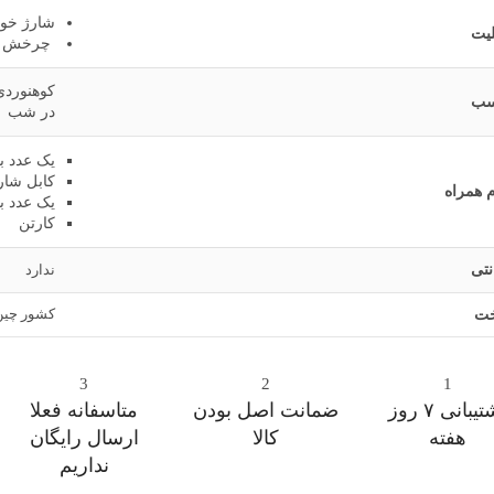
شارژ خو
لیت
چرخش زا
کوهنوردی
سب
در شب
یک عدد بن
کابل شارژ
م همراه
یک عدد ب
کارتن
نتی
ندارد
کشور چین
ت
3
2
1
پشتیبانی ۷ روز
ﺿﻤﺎﻧﺖ اﺻﻞ ﺑﻮدن
متاسفانه فعلا
ﻫﻔﺘﻪ
ﮐﺎﻟﺎ
ارسال رایگان
نداریم