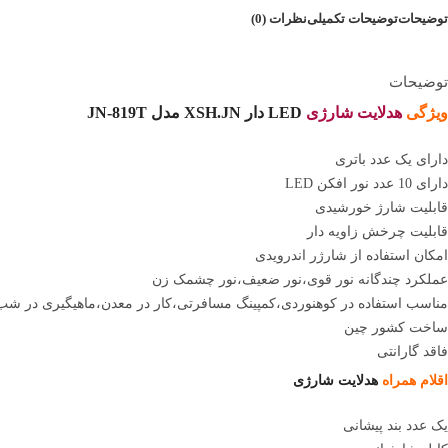
توضیحات
توضیحات تکمیلی
نظرات (0)
توضیحات
ویژگی
هدلایت شارژی
LED دار XSH.JN مدل JN-819T
دارای یک عدد باتری
دارای 10 عدد نور افکن LED
قابلیت شارژ خورشیدی
قابلیت چرخش زاویه دار
امکان استفاده از شارژر اندرویدی
عملکرد چندگانه نور قوی،نور ضعیف،نور چشمک زن
مناسب استفاده در کوهنوردی،کمپینگ مسافرتی،کار در معدن،ماهیگیری در شب
ساخت کشور چین
فاقد گارانتی
اقلام همراه
هدلایت شارژی
یک عدد بند پیشانی