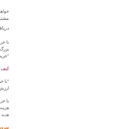
خواهش
مشتر
دریا
بزرگ آ
"خرید
کیف اب
"با خ
ارزش‌
با خرید ا
هزینه
هدیه م
سرویس