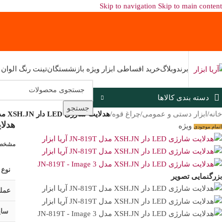
Skip to navigation
Skip to main content
برند
وبلاگ
خرید اقساطی ابزار ویژه بازنشستگان
تینت رنگ الوان
دسته بندی کالاها
جستجو
خانه
/
ابزار دستی و عمومی
/
چراغ قوه
/
هدلایت شارژی LED دار XSH.JN مدل JN-819T
هدلایت شارژ
ویژه
اتمام موجودی
مشخصا
نوع 
بزرگنمایی تصویر
عملک
سای