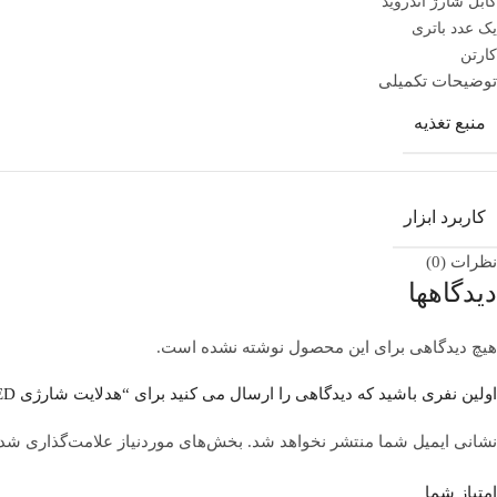
کابل شارژ اندروید
یک عدد باتری
کارتن
توضیحات تکمیلی
منبع تغذیه
کاربرد ابزار
نظرات (0)
دیدگاهها
هیچ دیدگاهی برای این محصول نوشته نشده است.
اولین نفری باشید که دیدگاهی را ارسال می کنید برای “هدلایت شارژی LED دار XSH.JN مدل JN-819T”
نشانی ایمیل شما منتشر نخواهد شد.
بخش‌های موردنیاز علامت‌گذاری شده
امتیاز شما