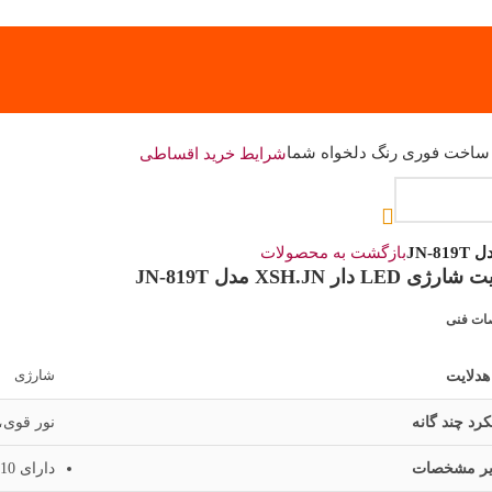
 ساخت فوری رنگ دلخواه شما
شرایط خرید اقساطی
بازگشت به محصولات
ی LED دار XSH.JN مدل JN-819T
ت فنی
شارژی
هدلایت
رد چند گانه
نور قوی
ر مشخصات
دارای 10 عدد نور افکن LED