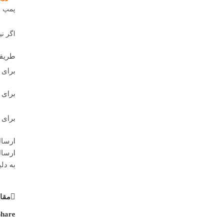
پمپ ب
اگر نی
طریقه
برای 
برای 
برای 
ارسال
ارسال
به دل
مقا
hare: