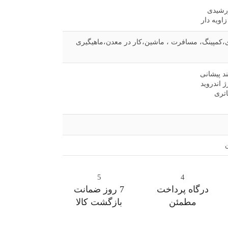
رشیدی
ویه دار
،کمپینگ، مسافرت ، ماشین،کار در معدن،ماهیگیری
د پیشانی
 اندروید
اتری
5
4
درگاه پرداخت
7 روز ضمانت
مطمئن
بازگشت کالا