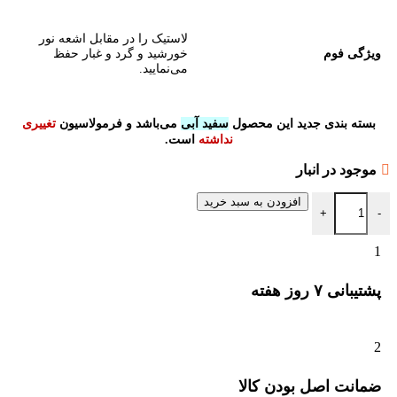
لاستیک را در مقابل اشعه نور
ویژگی فوم
خورشید و گرد و غبار حفظ
می‌نمایید.
بسته بندی جدید این محصول
سفید آبی
می‌باشد و فرمولاسیون
تغییری
نداشته
است.
موجود در انبار
افزودن به سبد خرید
+
-
1
پشتیبانی ۷ روز ﻫﻔﺘﻪ
2
ﺿﻤﺎﻧﺖ اﺻﻞ ﺑﻮدن ﮐﺎﻟﺎ