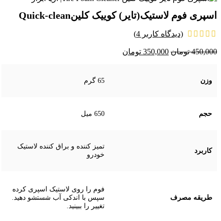
اسپری فوم لاستیک(تایر) كوييک كلينQuick-clean
(دیدگاه کاربر
4
)
450,000
تومان
350,000
تومان
وزن
65 گرم
حجم
650 میل
تمیز کننده و براق کننده لاستیک
کاربرد
خودرو
فوم را روی لاستیک اسپری کرده
طریقه مصرف
سپس با اندکی آب شستشو دهید.
تغییر را ببینید.