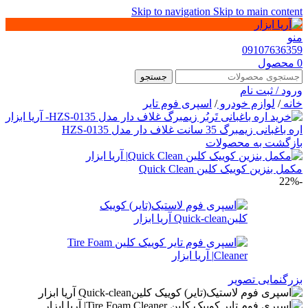
Skip to navigation
Skip to main content
منو
09107636359
0
محصول
جستجو
ورود / ثبت نام
خانه
/
لوازم خودرو
/
اسپری فوم تایر
اره باغبانی زیمبرگ 35 سانت غلاف دار مدل HZS-0135
بازگشت به محصولات
مکمل بنزین کوییک کلین Quick Clean
-22%
بزرگنمایی تصویر