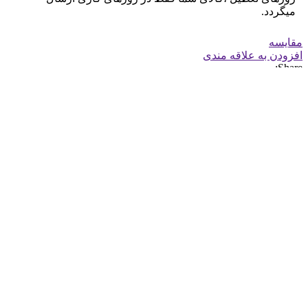
میگردد.
مقایسه
افزودن به علاقه مندی
Share:
توضیحات
توضیحات تکمیلی
نظرات (4)
توضیحات
ویژگی
اسپری فوم لاستیک(تایر)
كوييک كلينQuick-clean
حجم : 650 میل
کاربرد : تمیز کننده و براق کننده لاستیک ماشین
ماندگاری حداقل 2هفته در روهای بارانی
ماندگاری حداقل 4 هفته در روهای آفتابی