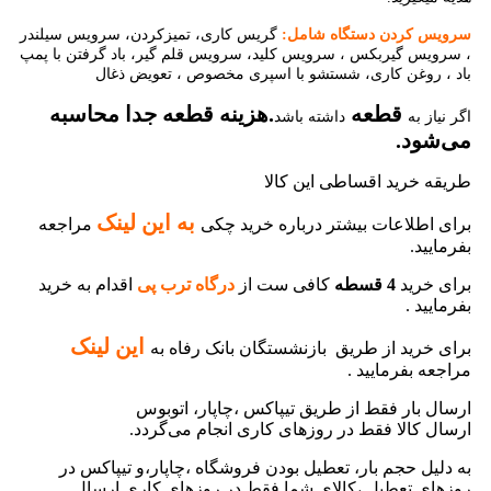
سرویس کردن دستگاه شامل:
گریس کاری، تمیزکردن، سرویس سیلندر
، سرویس گیربکس ، سرویس کلید، سرویس قلم گیر، باد گرفتن با پمپ
باد ، روغن کاری، شستشو با اسپری مخصوص ، تعویض ذغال
قطعه
.هزینه قطعه جدا محاسبه
اگر نیاز به
داشته باشد
می‌شود.
طریقه خرید اقساطی این کالا
ب
ه این لینک
برای اطلاعات بیشتر درباره خرید چکی
مراجعه
بفرمایید.
برای خرید
4 قسطه
کافی ست از
درگاه ترب پی
اقدام به خرید
بفرمایید .
این لینک
برای خرید از طریق بازنشستگان بانک رفاه به
مراجعه بفرمایید .
ارسال بار فقط از طریق تیپاکس ،چاپار، اتوبوس
ارسال کالا فقط در روزهای کاری انجام می‌گردد.
به دلیل حجم بار، تعطیل بودن فروشگاه ،چاپار،و تیپاکس در
روزهای تعطیل ،کالای شما فقط در روزهای کاری ارسال