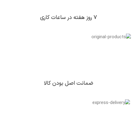
۷ روز ﻫﻔﺘﻪ در ساعات کاری
ﺿﻤﺎﻧﺖ اﺻﻞ ﺑﻮدن ﮐﺎﻟﺎ