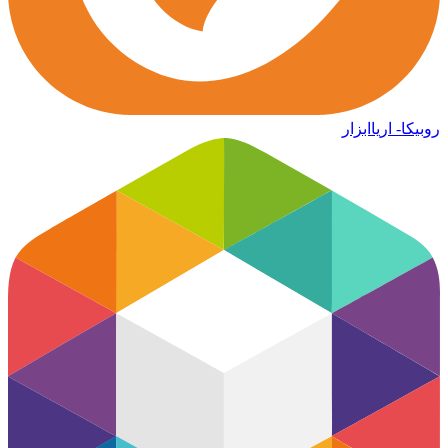
روبیکا- اریاابزار