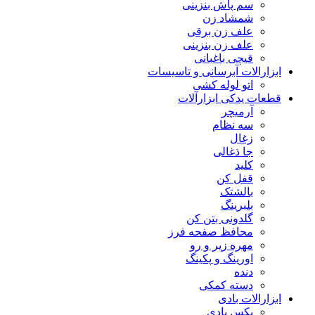
سم پاش بنزینی
شمشاد زن
علف زن برقی
علف زن بنزینی
قیچی باغبانی
ابزارالات آبرسانی و تاسیسات
اتو لوله کشی
قطعات یدکی ابزارآلات
آرمیچر
سه نظام
زغال
جا ذغالی
کلید
قفل کن
بالشتک
بلبرینگ
گلدونی بتن کن
محافظ صفحه فرز
مهره زیر و رو
اورینگ و پکینگ
دنده
دسته کمکی
ابزارالات بادی
بکس بادی