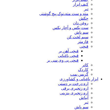
کیف ابزار
تبر
مته و ست مته،نوک پیچ گوشتی
چکش
روغن دان
ست بکس و آچار بکس
سم پاش
سیم لخت کن
فازمتر
قیچی
قیچی آهن بر
قیچی باغبانی
قیچی پی وی سی بر
کاتر
کاردک
گریس پمپ
ابزار باغبانی و کشاورزی
اره درخت بر دستی
اره زنجیری برقی
اره زنجیری بنزینی
آبپاش
تبر
سم پاش