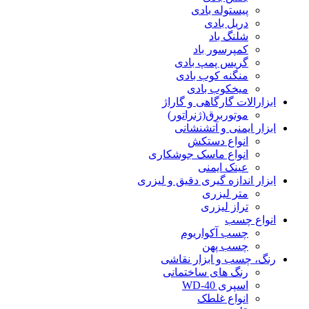
پیستوله بادی
دریل بادی
شلنگ باد
کمپرسور باد
گریس پمپ بادی
منگنه کوب بادی
میخکوب بادی
ابزارالات گارگاهی و گاراژ
موتوربرق(ژنراتور)
ابزار ایمنی و آتشنشانی
انواع دستکش
انواع ماسک جوشکاری
عینک ایمنی
ابزار اندازه گیری دقیق و لیزری
متر لیزری
تراز لیزری
انواع چسب
چسب آکواریوم
چسب پهن
رنگ، چسب و ابزار نقاشی
رنگ های ساختمانی
اسپری WD-40
انواع غلطک