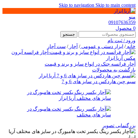
Skip to navigation
Skip to main content
منو
09107636359
0
محصول
جستجو
ورود / ثبت نام
خانه
/
ابزار دستی و عمومی
/
آچار
/
ست آچار
آچار فرانسه جتک در انواع سایز و برند و قیمت
بازگشت به محصولات
سیم چین هاردکس در سایز های 6 و 7
بزرگنمایی تصویر