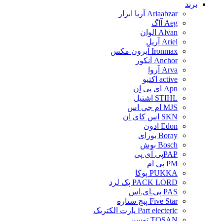
برند
Ariaabzar آریا ابزار
Aeg آاگ
Alvan الوان
Ariel آریل
Ironmax آیرون مکس
Anchor آنکور
Arva آروا
active اکتیو
Apn ای پی اِن
STIHL اشتیل
MJS ام جی اس
SKN اس کای ان
Edon ادون
Boray بورای
Bosch بوش
PAPپی آی پی
PM پی ام
PUKKA پوکا
PACK LORD پک لرد
PAS پی.ای.اس
Five Star پنج ستاره
Part electeric پارت الکتریک
TOSAN توسن