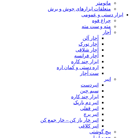
مانومتر
متعلقات ابزارهای جوش و برش
ابزار دستی و عمومی
چراغ قوه
مته و ست مته
آچار
آچار آلن
آچار تورک
آچار شلاقی
آچار فرانسه
ابزار چند کاره
اره دستی و کمان اره
ست آچار
انبر
انبردست
سیم چین
ابزار چند کاره
انبر دم باریک
انبر قفلی
انبر پرچ
انبر خار باز کن – خار جمع کن
انبر کلاغی
پیچ گوشتی
جعبه ابزار