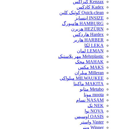
Kenzax کنزاکس
Kadex کادکس
Quick-clean کوئیک کلین
INSIZE اینسایز
HAMBURG هامبورگ
HEZÜRN هزبرن
Hardex هاردکس
HARBER هاربر
LEKA لکا
LEMAN لمان
Mehrplastic مهر پلاستیک
MAHAK محک
MAKS مکس
Milleran میلران
MILWAUKEE میلواکی
MAKITA ماکیتا
Metabo متابو
moota موتا
NASAM نسام
NEK نک
NOVA نوا
OASIS اوسیس
Vaster واستر
Winner وینر