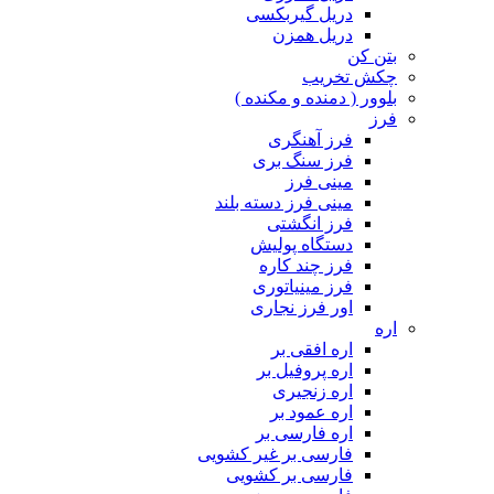
دریل گیربکسی
دریل همزن
بتن کن
چکش تخریب
بلوور ( دمنده و مکنده )
فرز
فرز آهنگری
فرز سنگ بری
مینی فرز
مینی فرز دسته بلند
فرز انگشتی
دستگاه پولیش
فرز چند کاره
فرز مینیاتوری
اور فرز نجاری
اره
اره افقی بر
اره پروفیل بر
اره زنجیری
اره عمود بر
اره فارسی بر
فارسی بر غیر کشویی
فارسی بر کشویی