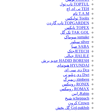
TOPTUL تاپ تول
TEH تی ای اچ
T.A.M تام
Toolix تولیکس
TOPGARDEN تاپ گاردن
TOPEX تاپکس
TAK GOL تک گل
sumake سوماک
silver سیلور
SABA صبا
JETECHجتِک
JIALILE جیالی
HADID BORESH حدید برش
HYUNDAI هیوندای
Dca دی سی ای
Dwt دی دبلیو تی
zimberg زیمبرگ
RONIX رونیکس
ROMAX رومکس
Rabinرابین
scheppach شپخ
Crown کرون
Gol-pakhsh گل پخش