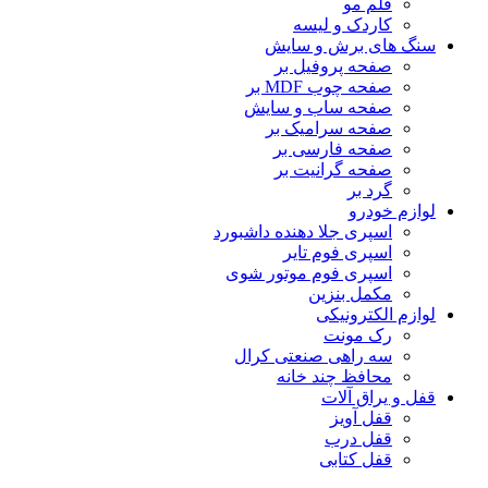
قلم مو
کاردک و لیسه
سنگ های برش و سایش
صفحه پروفیل بر
صفحه چوب MDF بر
صفحه ساب و سایش
صفحه سرامیک بر
صفحه فارسی بر
صفحه گرانیت بر
گرد بر
لوازم خودرو
اسپری جلا دهنده داشبورد
اسپری فوم تایر
اسپری فوم موتور شوی
مکمل بنزین
لوازم الکترونیکی
رک مونت
سه راهی صنعتی کرال
محافظ چند خانه
قفل و یراق آلات
قفل آویز
قفل درب
قفل کتابی