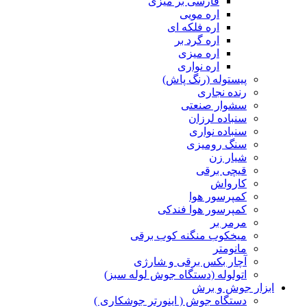
فارسی بر میزی
اره مویی
اره فلکه ای
اره گرد بر
اره میزی
اره نواری
پیستوله (رنگ پاش)
رنده نجاری
سشوار صنعتی
سنباده لرزان
سنباده نواری
سنگ رومیزی
شیار زن
قیچی برقی
کارواش
کمپرسور هوا
کمپرسور هوا فندکی
مرمر بر
میخکوب منگنه کوب برقی
مانومتر
آچار بکس برقی و شارژی
اتولوله (دستگاه جوش لوله سبز)
ابزار جوش و برش
دستگاه جوش ( اینورتر جوشکاری )