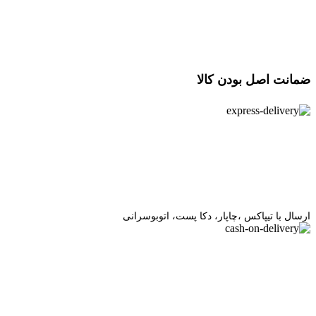
ﺿﻤﺎﻧﺖ اﺻﻞ ﺑﻮدن ﮐﺎﻟﺎ
ارسال با تیپاکس ،چاپار، دکا پست، اتوبوسرانی