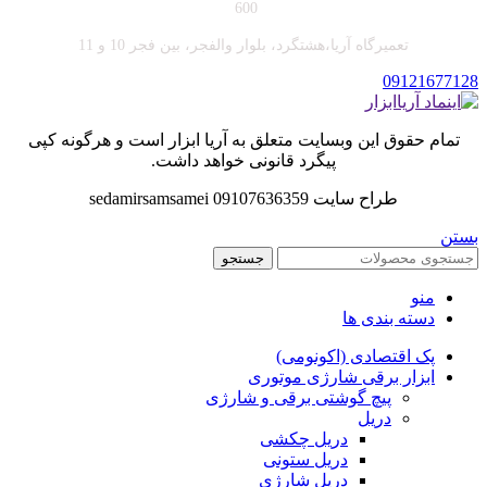
600
تعمیرگاه آریا،هشتگرد، بلوار والفجر، بین فجر 10 و 11
09121677128
تمام حقوق این وبسایت متعلق به آریا ابزار است و هرگونه کپی
پیگرد قانونی خواهد داشت.
طراح سایت sedamirsamsamei 09107636359
بستن
جستجو
منو
دسته بندی ها
پک اقتصادی (اکونومی)
ابزار برقی شارژی موتوری
پیچ گوشتی برقی و شارژی
دریل
دریل چکشی
دریل ستونی
دریل شارژی