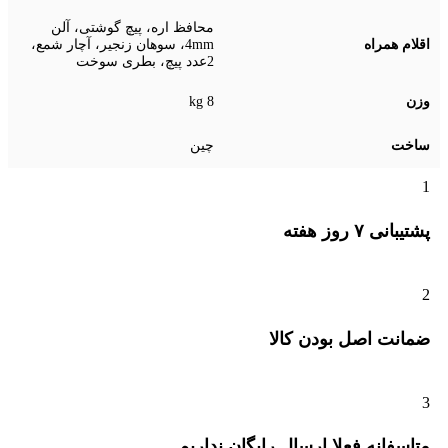
محافظ اره، پیچ گوشتی، آلن
اقلام همراه
4mm، سوهان زنجیر، آچار شمع،
2عدد پیچ، بطری سوخت
وزن
8 kg
ساخت
چین
1
پشتیبانی ۷ روز ﻫﻔﺘﻪ
2
ﺿﻤﺎﻧﺖ اﺻﻞ ﺑﻮدن ﮐﺎﻟﺎ
3
متاسفانه فعلا ارسال رایگان نداریم