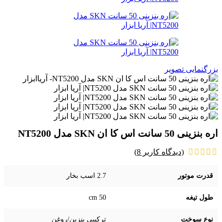
بزرگنمایی تصویر
اره بنزینی 50 سانت اس کا ان SKN مدل NT5200
(دیدگاه کاربر
8
)
قدرت موتور
2.7 اسب بخار
طول تیغه
50 cm
نوع سوخت
ترکیبی بنزین/روغن