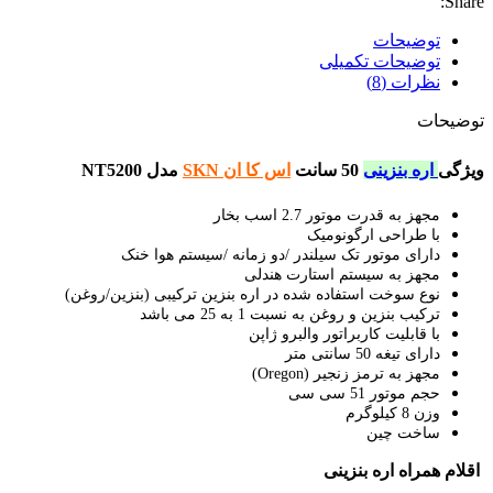
Share:
توضیحات
توضیحات تکمیلی
نظرات (8)
توضیحات
ویژگی
اره بنزینی
50 سانت
اس کا ان
SKN
مدل NT5200
مجهز به قدرت موتور 2.7 اسب بخار
با طراحی ارگونومیک
دارای موتور تک سیلندر /دو زمانه /سیستم هوا خنک
مجهز به سیستم استارت هندلی
نوع سوخت استفاده شده در اره بنزین ترکیبی (بنزین/روغن)
ترکیب بنزین و روغن به نسبت 1 به 25 می باشد
با قابلیت کاربراتور والبرو ژاپن
دارای تیغه 50 سانتی متر
مجهز به ترمز زنجیر (Oregon)
حجم موتور 51 سی سی
وزن 8 کیلوگرم
ساخت چین
اقلام همراه اره بنزینی