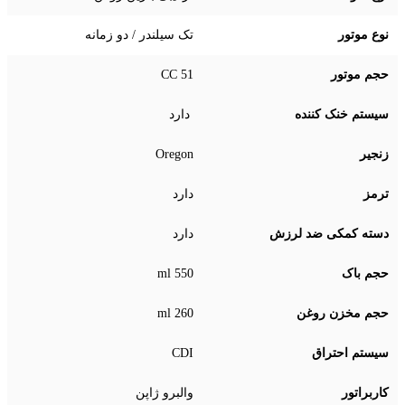
نوع موتور
تک سیلندر / دو زمانه
حجم موتور
51 CC
سیستم خنک کننده
دارد
زنجیر
Oregon
ترمز
دارد
دسته کمکی ضد لرزش
دارد
حجم باک
550 ml
حجم مخزن روغن
260 ml
سیستم احتراق
CDI
کاربراتور
والبرو ژاپن