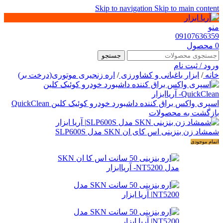
Skip to navigation
Skip to main content
منو
09107636359
0
محصول
جستجو
ورود / ثبت نام
خانه
/
ابزار باغبانی و کشاورزی
/
اره زنجیری موتوری(درخت بر)
اسپری واکس براق کننده داشبورد خودرو کوئیک کلین QuickClean
بازگشت به محصولات
شمشاد زن بنزینی اس کای ان SKN مدل SLP600S
اتمام موجودی