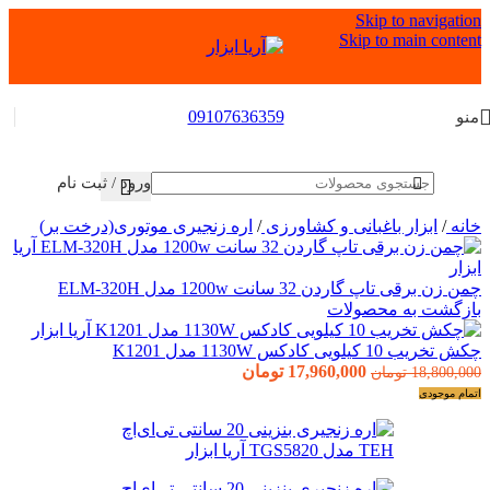
Skip to navigation
Skip to main content
09107636359
منو
ورود / ثبت نام
خانه
/
ابزار باغبانی و کشاورزی
/
اره زنجیری موتوری(درخت بر)
چمن زن برقی تاپ گاردن 32 سانت 1200w مدل ELM-320H
بازگشت به محصولات
چکش تخریب 10 کیلویی کادکس 1130W مدل K1201
17,960,000
تومان
18,800,000
تومان
اتمام موجودی