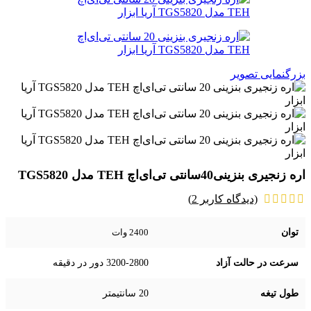
بزرگنمایی تصویر
اره زنجیری بنزینی40سانتی تی‌ای‌ا‌چ TEH مدل TGS5820
(دیدگاه کاربر
2
)
توان
2400 وات
سرعت در حالت آزاد
3200-2800 دور در دقیقه
طول تیغه
20 سانتیمتر