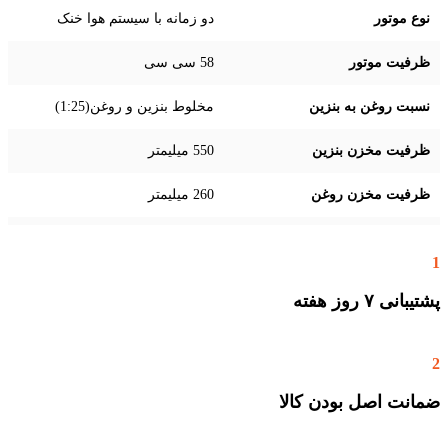
نوع موتور
دو زمانه با سیستم هوا خنک
ظرفیت موتور
58 سی سی
نسبت روغن به بنزین
مخلوط بنزین و روغن(1:25)
ظرفیت مخزن بنزین
550 میلیمتر
ظرفیت مخزن روغن
260 میلیمتر
مجهز به سیستم روغن
1
کاری زنجیر به صورت
اتوماتیک
پشتیبانی ۷ روز ﻫﻔﺘﻪ
دارای دسته ضدلرزش و
ضدتعریق
سایر مشخصات
مجهز به سیستم سریع
استارت
2
مجهز به سیستم ترمز
اضطراری
ﺿﻤﺎﻧﺖ اﺻﻞ ﺑﻮدن ﮐﺎﻟﺎ
دارای یک عدد هندل اضافی