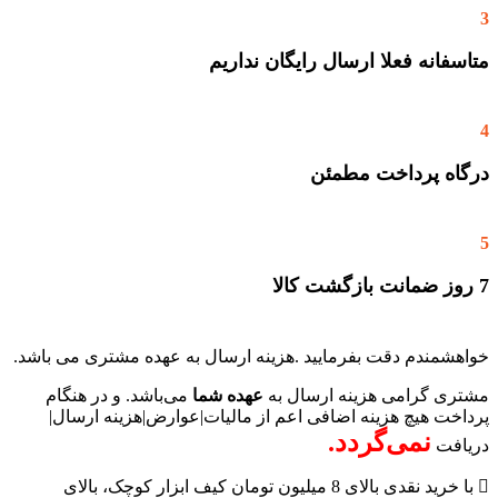
3
زنجیر
محافظ
مخزن روغن
متاسفانه فعلا ارسال رایگان نداریم
هندل اضافی
اقلام همراه
آچار+آلن+دوسو
قیف
4
کیف اقلام همراه
کارتن
دفترچه ر اهنما
درگاه پرداخت مطمئن
گارانتی
18 ماه
5
ساخت
کشور چین
7 روز ضمانت بازگشت کالا
خواهشمندم دقت بفرمایید .هزینه ارسال به عهده مشتری می باشد.
مشتری گرامی هزینه ارسال به
عهده شما
می‌باشد. و در هنگام
پرداخت هیچ هزینه اضافی اعم از مالیات|عوارض|هزینه ارسال|
نمی‌گردد.
دریافت
با خرید نقدی بالای 8 میلیون تومان کیف ابزار کوچک، بالای