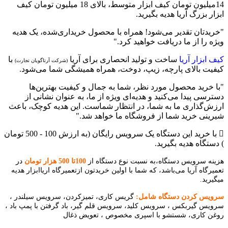
14میلیون تومان کیف ابزار متوسط، بالای 18 میلیون تومان کیف
ابزار بزرگ آریا هدیه بگیرید.
"خریدتان تقدیر می‌شود! همراه با محصول خریداری‌شده، یک هدیه
ویژه را از ما دریافت خواهید کرد."
کیف ابزار آریا
ساخت و تولید انحصاری برای آریا
با
(شرکت آرتاگویان تجارت)
کیفیت بالای پارچه، زیپ، دوخت، همراه همیشگی شما می‌شود.
"با خرید محصول مورد نظر، شما به جمال و کیفیت بهترین‌ها
دسترسی پیدا می‌کنید و هدیه‌ای ویژه از ما، به عنوان نشانی از
ارزش‌گذاری ما به شما، در انتظار شماست. این هدیه کوچک، باعث
شیرینی خرید شما از فروشگاه ما خواهد شد."
با خرید این دستگاه یک سرویس رایگان (به ارزش 100 - 500 تومان
) دستگاه هدیه بگیرید.
هزینه سرویس دستگاه،به نسبت نوع دستگاه از
100تا 500 هزار تومان
در
تعمیرگاه آریا می‌باشد، که شما با اولین خریدتون ازتعمیرگاه اریاابزار هدیه
میگیرید.
سرویس کردن دستگاه شامل:
گریس کاری، تمیزکردن، سرویس سیلندر ،
سرویس گیربکس ، سرویس کلید، سرویس قلم گیر، باد گرفتن با پمپ باد ،
روغن کاری، شستشو با اسپری مخصوص ، تعویض ذغال