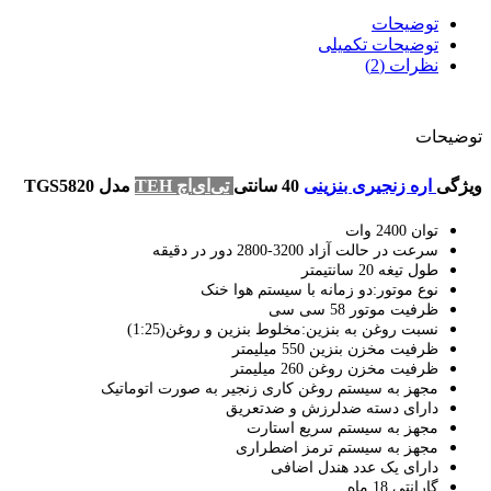
توضیحات
توضیحات تکمیلی
نظرات (2)
توضیحات
ویژگی
اره زنجیری بنزینی
40 سانتی
تی‌ای‌ا‌چ TEH
مدل TGS5820
توان 2400 وات
سرعت در حالت آزاد 3200-2800 دور در دقیقه
طول تیغه 20 سانتیمتر
نوع موتور:دو زمانه با سیستم هوا خنک
ظرفیت موتور 58 سی سی
نسبت روغن به بنزین:مخلوط بنزین و روغن(1:25)
ظرفیت مخزن بنزین 550 میلیمتر
ظرفیت مخزن روغن 260 میلیمتر
مجهز به سیستم روغن کاری زنجیر به صورت اتوماتیک
دارای دسته ضدلرزش و ضدتعریق
مجهز به سیستم سریع استارت
مجهز به سیستم ترمز اضطراری
دارای یک عدد هندل اضافی
گارانتی 18 ماه