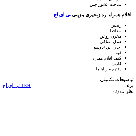
ساخت کشور چین
اقلام همراه اره زنجیری بنزینی
تی ای اچ
زنجیر
محافظ
مخزن روغن
هندل اضافی
آچار+آلن+دوسو
قیف
کیف اقلام همراه
کارتن
دفترچه ر اهنما
توضیحات تکمیلی
برند
TEH تی ای اچ
نظرات (2)
2 دیدگاه برای
اره زنجیری بنزینی40سانتی
تی‌ای‌ا‌چ TEH مدل TGS5820
اباذر کوشک باغی
–
1403-07-09