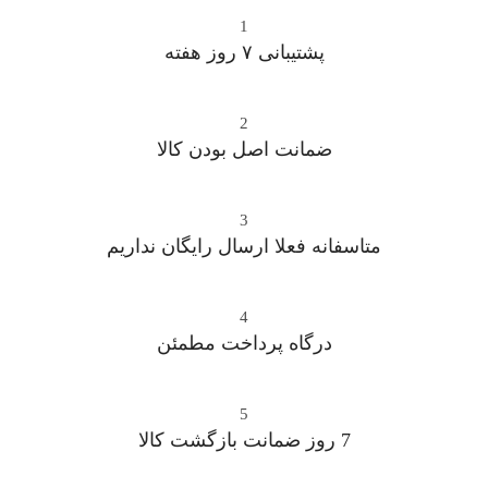
1
پشتیبانی ۷ روز ﻫﻔﺘﻪ
2
ﺿﻤﺎﻧﺖ اﺻﻞ ﺑﻮدن ﮐﺎﻟﺎ
3
متاسفانه فعلا ارسال رایگان نداریم
4
درگاه پرداخت مطمئن
5
7 روز ضمانت بازگشت کالا