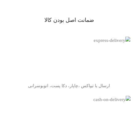
ﺿﻤﺎﻧﺖ اﺻﻞ ﺑﻮدن ﮐﺎﻟﺎ
ارسال با تیپاکس ،چاپار، دکا پست، اتوبوسرانی