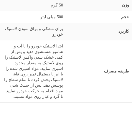
وزن
50 گرم
حجم
500 میلی لیتر
برای مشکی و براق نمودن لاستیک
کاربرد
خودرو
ابتدا لاستيک خودرو را با آب و
شامپو شستشوى دهيد و پس از
كمى خشک شدن واكس لاستيک را
روى لاستيک به مقدار محدود
اسپرى نماييد. مواد اسپرى شده را
طریقه مصرف
با ابر يا دستمال تميز روى فاق
لاستيک پخش كرده تا تمام سطح را
پوشش دهد. پس از خشک شدن
مواد اقدام به حركت خودرو نماييد
تا گرد و غبار روى مواد ننشيند.